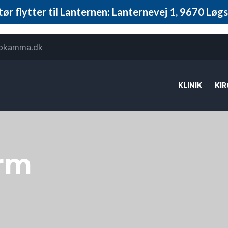
tør flytter til Lanternen: Lanternevej 1, 9670 Løgst
okamma.dk
KLINIK
KI
arm