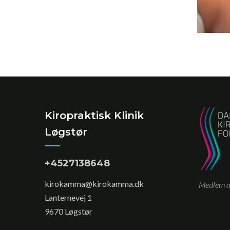
Kiropraktisk Klinik
Løgstør
+4527138648
kirokamma@kirokamma.dk
Medlem af
Lanternevej 1
9670 Løgstør