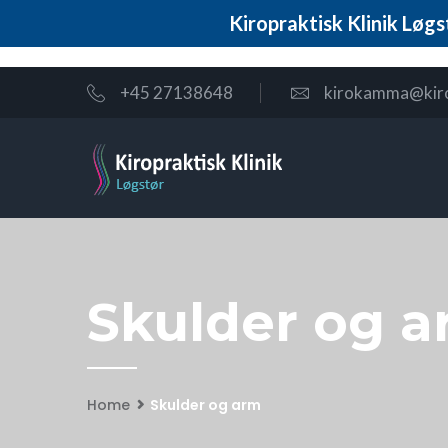
Kiropraktisk Klinik Løgs
+45 27138648
kirokamma@kir
Skulder og 
Home
Skulder og arm